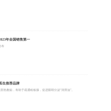
023年全国销售第一
发布
科医生推荐品牌
眼部热敷贴，有助于疏通睑板腺，促进眼睛分泌“润滑油”。